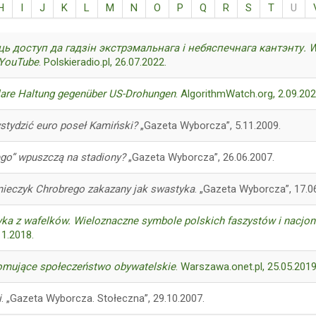
H
I
J
K
L
M
N
O
P
Q
R
S
T
U
ць доступ да гадзін экстрэмальнага і небяспечнага кантэнту. 
 YouTube
. Polskieradio.pl, 26.07.2022.
lare Haltung gegenüber US-Drohungen
. AlgorithmWatch.org, 2.09.202
stydzić euro poseł Kamiński?
„Gazeta Wyborcza”, 5.11.2009.
go” wpuszczą na stadiony?
„Gazeta Wyborcza”, 26.06.2007.
mieczyk Chrobrego zakazany jak swastyka
. „Gazeta Wyborcza”, 17.0
yka z wafelków. Wieloznaczne symbole polskich faszystów i nacjon
11.2018.
mujące społeczeństwo obywatelskie
. Warszawa.onet.pl, 25.05.2019
i
. „Gazeta Wyborcza. Stołeczna”, 29.10.2007.