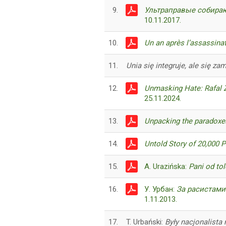
9.
Ультраправые собираю
10.11.2017.
10.
Un an après l’assassinat
11.
Unia się integruje, ale się za
12.
Unmasking Hate: Rafal 
25.11.2024.
13.
Unpacking the paradoxes
14.
Untold Story of 20,000 
15.
A. Urazińska:
Pani od tol
16.
У. Урбан:
За расистами
1.11.2013.
17.
T. Urbański:
Były nacjonalist