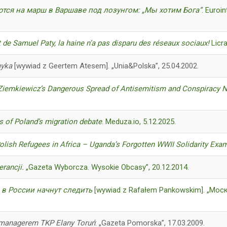
тся на марш в Варшаве под лозунгом: „Мы хотим Бога”
. Euroi
 de Samuel Paty, la haine n’a pas disparu des réseaux sociaux!
Licra
myka
[wywiad z Geertem Atesem]. „Unia&Polska”, 25.04.2002.
Ziemkiewicz’s Dangerous Spread of Antisemitism and Conspiracy N
 of Poland’s migration debate
. Meduza.io, 5.12.2025.
Polish Refugees in Africa – Uganda’s Forgotten WWII Solidarity Exa
erancji.
„Gazeta Wyborcza. Wysokie Obcasy”, 20.12.2014.
 в России начнут следить
[wywiad z Rafałem Pankowskim]. „Мос
a managerem TKP Elany Toruń
: „Gazeta Pomorska”, 17.03.2009.