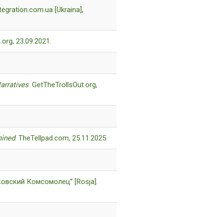
ntegration.com.ua [Ukraina],
.org, 23.09.2021.
arratives
. GetTheTrollsOut.org,
mined
. TheTellpad.com, 25.11.2025.
ковский Комсомолец” [Rosja].