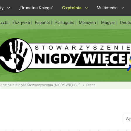
ty
„Brunatna Księga”
Czytelnia
Multimedia
اللغة 
Ελληνικά
Español
Português
Morisyen
Magyar
Deut
jące działalność Stowarzyszenia „NIGDY WIĘCEJ”
Prasa