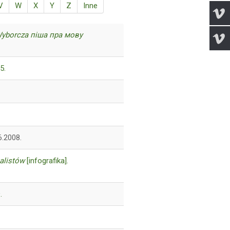
V
W
X
Y
Z
Inne
Wyborcza піша пра мову
5.
6.2008.
alistów
[infografika].
.