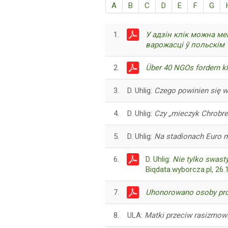
A
B
C
D
E
F
G
1.
У адзін клік можна ме
варожасці ў польскім
2.
Über 40 NGOs fordern k
3.
D. Uhlig:
Czego powinien się w
4.
D. Uhlig:
Czy „mieczyk Chrobre
5.
D. Uhlig:
Na stadionach Euro 
6.
D. Uhlig:
Nie tylko swast
Biqdata.wyborcza.pl, 26.
7.
Uhonorowano osoby pro
8.
ULA:
Matki przeciw rasizmow