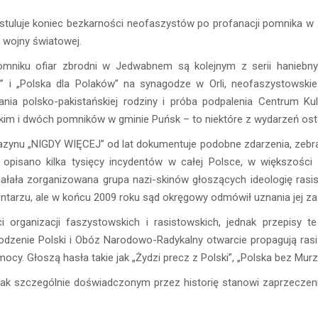
tuluje koniec bezkarności neofaszystów po profanacji pomnika w
 wojny światowej.
pomniku ofiar zbrodni w Jedwabnem są kolejnym z serii haniebn
” i „Polska dla Polaków” na synagodze w Orli, neofaszystowski
ania polsko-pakistańskiej rodziny i próba podpalenia Centrum Ku
kim i dwóch pomników w gminie Puńsk – to niektóre z wydarzeń osta
zynu „NIGDY WIĘCEJ” od lat dokumentuje podobne zdarzenia, zebran
 opisano kilka tysięcy incydentów w całej Polsce, w większośc
iałała zorganizowana grupa nazi-skinów głoszących ideologię rasis
tarzu, ale w końcu 2009 roku sąd okręgowy odmówił uznania jej z
ci organizacji faszystowskich i rasistowskich, jednak przepisy t
odzenie Polski i Obóz Narodowo-Radykalny otwarcie propagują ras
ocy. Głoszą hasła takie jak „Żydzi precz z Polski”, „Polska bez Mur
ak szczególnie doświadczonym przez historię stanowi zaprzeczen