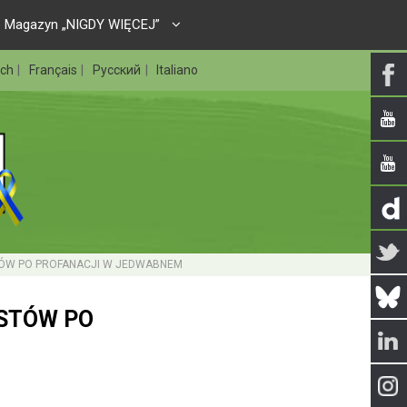
Magazyn „NIGDY WIĘCEJ”
sch
Français
Русский
Italiano
STÓW PO PROFANACJI W JEDWABNEM
YSTÓW PO