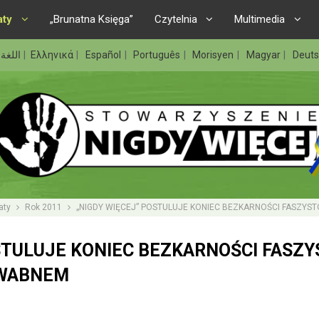
aty
„Brunatna Księga”
Czytelnia
Multimedia
اللغة 
Ελληνικά
Español
Português
Morisyen
Magyar
Deut
aty
Rok 2011
„NIGDY WIĘCEJ” POSTULUJE KONIEC BEZKARNOŚCI FASZY
STULUJE KONIEC BEZKARNOŚCI FASZ
DWABNEM