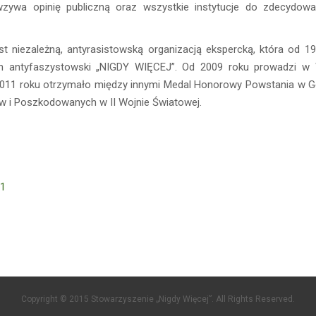
ywa opinię publiczną oraz wszystkie instytucje do zdecydowan
 niezależną, antyrasistowską organizacją ekspercką, która od 19
n antyfaszystowski „NIGDY WIĘCEJ”. Od 2009 roku prowadzi w
2011 roku otrzymało między innymi Medal Honorowy Powstania w G
 i Poszkodowanych w II Wojnie Światowej.
Copyright © 2015 Stowarzyszenie „Nigdy Więcej”. All Rights Reserved.