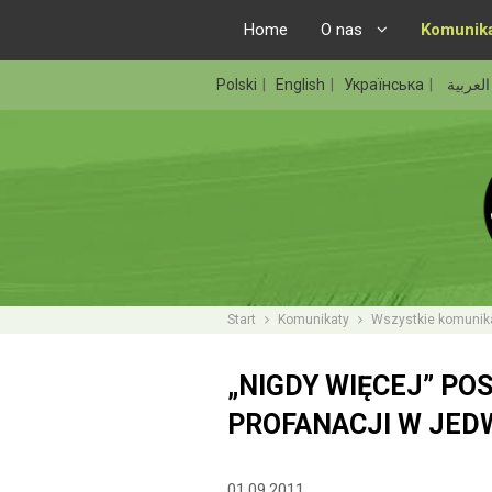
Home
O nas
Komunik
Polski
English
Українська
العربية
Start
Komunikaty
Wszystkie komunik
„NIGDY WIĘCEJ” PO
PROFANACJI W JE
01.09.2011