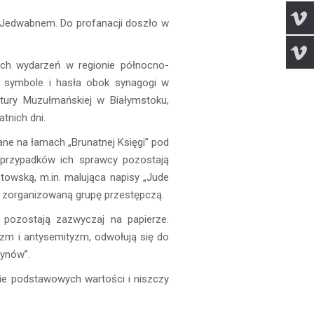
 Jedwabnem. Do profanacji doszło w
ych wydarzeń w regionie północno-
e symbole i hasła obok synagogi w
ltury Muzułmańskiej w Białymstoku,
tnich dni.
e na łamach „Brunatnej Księgi” pod
i przypadków ich sprawcy pozostają
towską, m.in. malująca napisy „Jude
a zorganizowaną grupę przestępczą.
e pozostają zazwyczaj na papierze.
izm i antysemityzm, odwołują się do
zynów”.
ie podstawowych wartości i niszczy