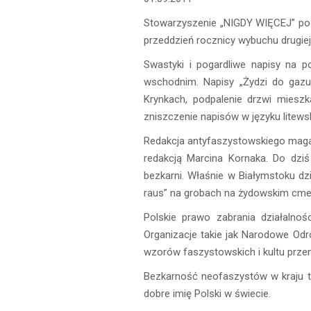
Stowarzyszenie „NIGDY WIĘCEJ” pos
przeddzień rocznicy wybuchu drugiej
Swastyki i pogardliwe napisy na 
wschodnim. Napisy „Żydzi do gazu
Krynkach, podpalenie drzwi mieszk
zniszczenie napisów w języku litews
Redakcja antyfaszystowskiego maga
redakcją Marcina Kornaka. Do dziś
bezkarni. Właśnie w Białymstoku dz
raus” na grobach na żydowskim cmen
Polskie prawo zabrania działalnoś
Organizacje takie jak Narodowe Odr
wzorów faszystowskich i kultu przem
Bezkarność neofaszystów w kraju t
dobre imię Polski w świecie.